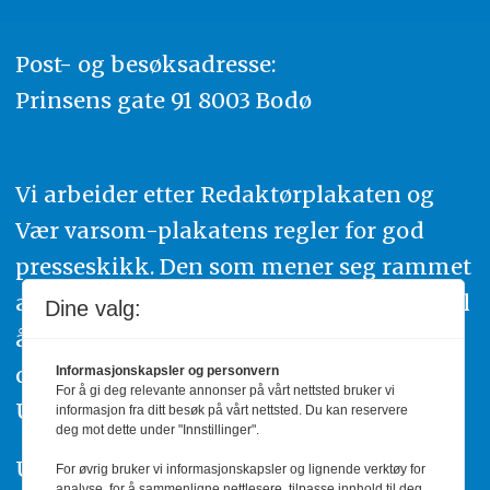
Post- og besøksadresse:
Prinsens gate 91 8003 Bodø
Vi arbeider etter Redaktørplakaten og
Vær varsom-plakatens regler for god
presseskikk. Den som mener seg rammet
av urettmessig publisering, oppfordres til
Dine valg:
å ta kontakt med redaksjonen. Du kan
også klage inn saker til Pressens Faglige
Informasjonskapsler og personvern
For å gi deg relevante annonser på vårt nettsted bruker vi
Utvalg,
www.pfu.no
.
informasjon fra ditt besøk på vårt nettsted. Du kan reservere
deg mot dette under "Innstillinger".
Utgiver: PBL
For øvrig bruker vi informasjonskapsler og lignende verktøy for
analyse, for å sammenligne nettlesere, tilpasse innhold til deg