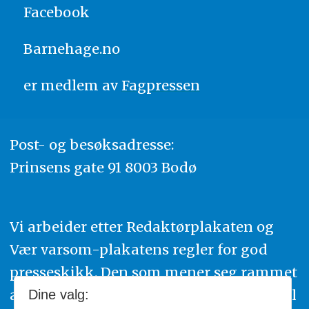
Facebook
Barnehage.no
er medlem av
Fagpressen
Post- og besøksadresse:
Prinsens gate 91 8003 Bodø
Vi arbeider etter Redaktørplakaten og
Vær varsom-plakatens regler for god
presseskikk. Den som mener seg rammet
av urettmessig publisering, oppfordres til
Dine valg: