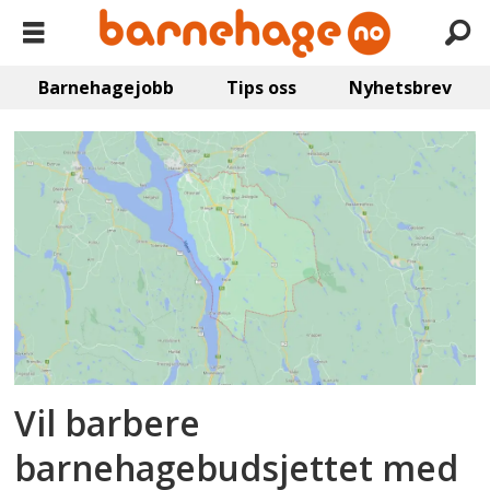
Barnehagejobb
Tips oss
Nyhetsbrev
Emne:
stange
kommune
Vil barbere
barnehagebudsjettet med