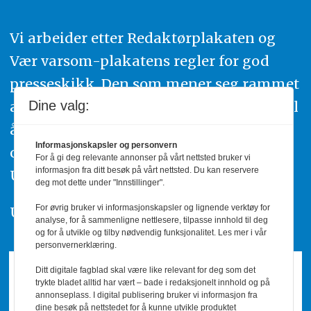
Vi arbeider etter Redaktørplakaten og
Vær varsom-plakatens regler for god
presseskikk. Den som mener seg rammet
av urettmessig publisering, oppfordres til
Dine valg:
å ta kontakt med redaksjonen. Du kan
Informasjonskapsler og personvern
også klage inn saker til Pressens Faglige
For å gi deg relevante annonser på vårt nettsted bruker vi
informasjon fra ditt besøk på vårt nettsted. Du kan reservere
Utvalg,
www.pfu.no
.
deg mot dette under "Innstillinger".
For øvrig bruker vi informasjonskapsler og lignende verktøy for
Utgiver: PBL
analyse, for å sammenligne nettlesere, tilpasse innhold til deg
og for å utvikle og tilby nødvendig funksjonalitet. Les mer i vår
personvernerklæring.
Ditt digitale fagblad skal være like relevant for deg som det
trykte bladet alltid har vært – bade i redaksjonelt innhold og på
annonseplass. I digital publisering bruker vi informasjon fra
dine besøk på nettstedet for å kunne utvikle produktet