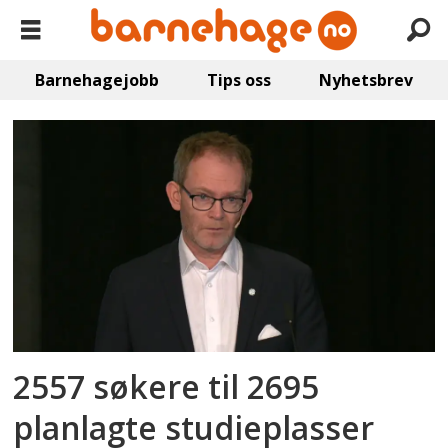
Barnehagejobb
Tips oss
Nyhetsbrev
Emne:
nedgang
i
søkertall
2557 søkere til 2695
planlagte studieplasser