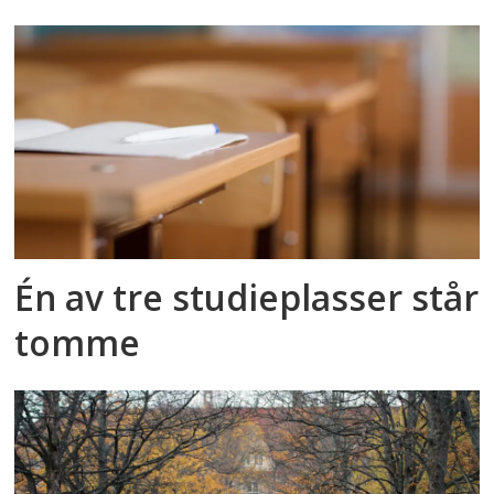
Én av tre studieplasser står
tomme