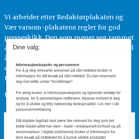
Vi arbeider etter Redaktørplakaten og
Vær varsom-plakatens regler for god
presseskikk. Den som mener seg rammet
av urettmessig publisering, oppfordres til
Dine valg:
å ta kontakt med redaksjonen. Du kan
Informasjonskapsler og personvern
også klage inn saker til Pressens Faglige
For å gi deg relevante annonser på vårt nettsted bruker vi
informasjon fra ditt besøk på vårt nettsted. Du kan reservere
Utvalg,
www.pfu.no
.
deg mot dette under "Innstillinger".
For øvrig bruker vi informasjonskapsler og lignende verktøy for
Utgiver: PBL
analyse, for å sammenligne nettlesere, tilpasse innhold til deg
og for å utvikle og tilby nødvendig funksjonalitet. Les mer i vår
personvernerklæring.
Ditt digitale fagblad skal være like relevant for deg som det
trykte bladet alltid har vært – bade i redaksjonelt innhold og på
annonseplass. I digital publisering bruker vi informasjon fra
dine besøk på nettstedet for å kunne utvikle produktet