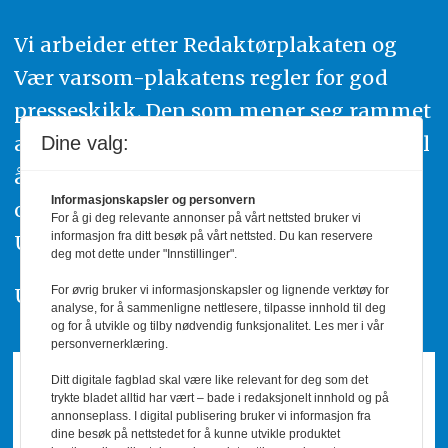
Vi arbeider etter Redaktørplakaten og
Vær varsom-plakatens regler for god
presseskikk. Den som mener seg rammet
av urettmessig publisering, oppfordres til
Dine valg:
å ta kontakt med redaksjonen. Du kan
Informasjonskapsler og personvern
også klage inn saker til Pressens Faglige
For å gi deg relevante annonser på vårt nettsted bruker vi
informasjon fra ditt besøk på vårt nettsted. Du kan reservere
Utvalg,
www.pfu.no
.
deg mot dette under "Innstillinger".
For øvrig bruker vi informasjonskapsler og lignende verktøy for
Utgiver: PBL
analyse, for å sammenligne nettlesere, tilpasse innhold til deg
og for å utvikle og tilby nødvendig funksjonalitet. Les mer i vår
personvernerklæring.
Ditt digitale fagblad skal være like relevant for deg som det
trykte bladet alltid har vært – bade i redaksjonelt innhold og på
annonseplass. I digital publisering bruker vi informasjon fra
dine besøk på nettstedet for å kunne utvikle produktet