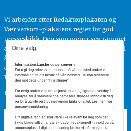
Vi arbeider etter Redaktørplakaten og
Vær varsom-plakatens regler for god
presseskikk. Den som mener seg rammet
Dine valg:
av urettmessig publisering, oppfordres til
å ta kontakt med redaksjonen. Du kan
Informasjonskapsler og personvern
også klage inn saker til Pressens Faglige
For å gi deg relevante annonser på vårt nettsted bruker vi
informasjon fra ditt besøk på vårt nettsted. Du kan reservere
Utvalg,
www.pfu.no
.
deg mot dette under "Innstillinger".
For øvrig bruker vi informasjonskapsler og lignende verktøy for
Utgiver: PBL
analyse, for å sammenligne nettlesere, tilpasse innhold til deg
og for å utvikle og tilby nødvendig funksjonalitet. Les mer i vår
personvernerklæring.
Ditt digitale fagblad skal være like relevant for deg som det
trykte bladet alltid har vært – bade i redaksjonelt innhold og på
annonseplass. I digital publisering bruker vi informasjon fra