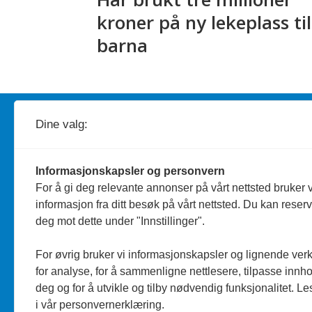
kroner på ny lekeplass til
barna
Redaktør
A
nders Bergundhaugen
Dine valg:
Telefon: 959 19 193
Informasjonskapsler og personvern
Journalist
Silje Wiken Sandgrind
For å gi deg relevante annonser på vårt nettsted bruker v
informasjon fra ditt besøk på vårt nettsted. Du kan reser
Telefon: 755 53 856
deg mot dette under "Innstillinger".
Personvern/Cookies
For øvrig bruker vi informasjonskapsler og lignende ver
for analyse, for å sammenligne nettlesere, tilpasse innhol
deg og for å utvikle og tilby nødvendig funksjonalitet. L
i vår personvernerklæring.