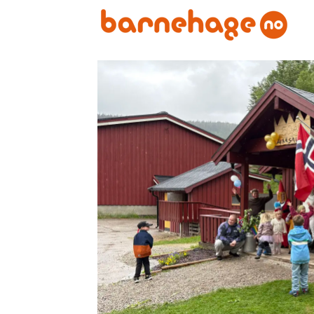
Emne:
dugnad