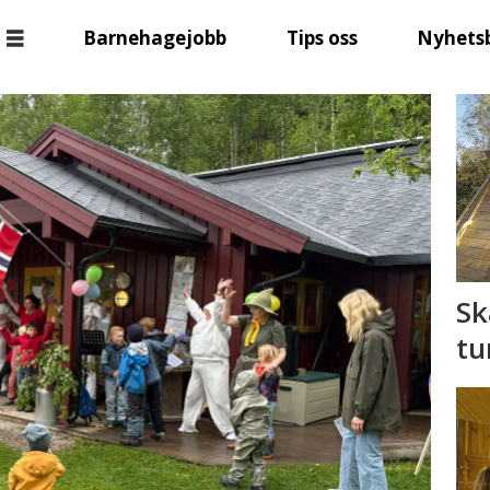
Barnehagejobb
Tips oss
Nyhets
Sk
tu