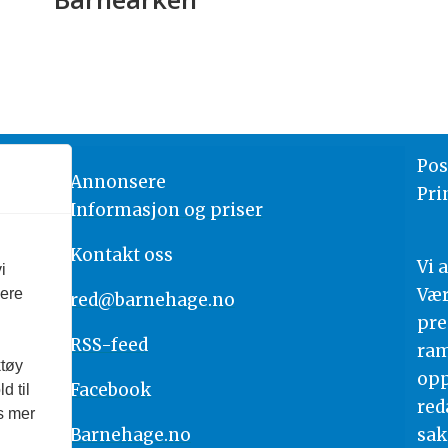
Pos
Annonsere
Pri
Informasjon og priser
Kontakt oss
Vi 
i
Vær
vere
red@barnehage.no
pre
RSS-feed
ram
ktøy
opp
Facebook
d til
red
es mer
Barnehage.no
sak