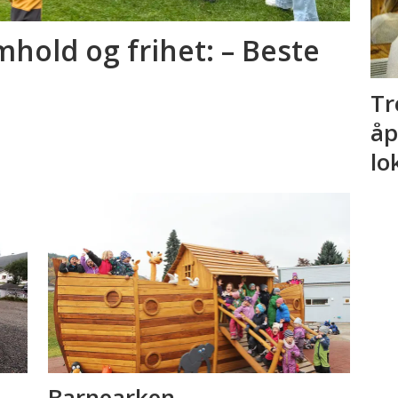
mhold og frihet: – Beste
Tr
åp
lo
Barnearken