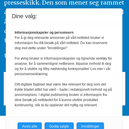
presseskikk. Den som mener seg rammet
av urettmessig publisering, oppfordres til
Dine valg:
å ta kontakt med redaksjonen. Du kan
også klage inn saker til Pressens Faglige
Informasjonskapsler og personvern
For å gi deg relevante annonser på vårt nettsted bruker vi
Utvalg,
www.pfu.no
.
informasjon fra ditt besøk på vårt nettsted. Du kan reservere
deg mot dette under "Innstillinger".
Utgiver: PBL
For øvrig bruker vi informasjonskapsler og lignende verktøy for
analyse, for å sammenligne nettlesere, tilpasse innhold til deg
og for å utvikle og tilby nødvendig funksjonalitet. Les mer i vår
personvernerklæring.
Ditt digitale fagblad skal være like relevant for deg som det
trykte bladet alltid har vært – bade i redaksjonelt innhold og på
annonseplass. I digital publisering bruker vi informasjon fra
dine besøk på nettstedet for å kunne utvikle produktet
kontinuerlig, slik at du opplever det nyttig og relevant.
Avvis alle
Godta valgte
Innstillinger