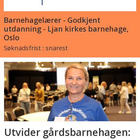
Barnehagelærer - Godkjent
utdanning - Ljan kirkes barnehage,
Oslo
Søknadsfrist : snarest
Utvider gårdsbarnehagen: