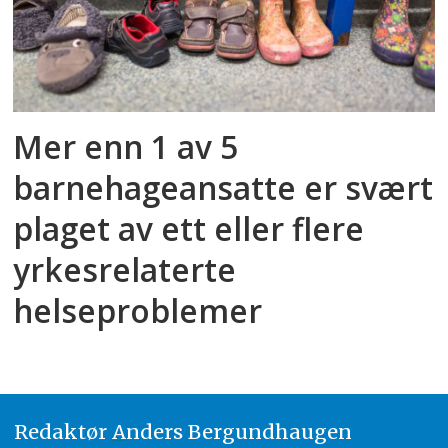
Mer enn 1 av 5
barnehageansatte er svært
plaget av ett eller flere
yrkesrelaterte
helseproblemer
Redaktør
A
nders Bergundhaugen