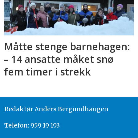
Måtte stenge barnehagen:
– 14 ansatte måket snø
fem timer i strekk
Redaktør
A
nders Bergundhaugen
Telefon: 959 19 193