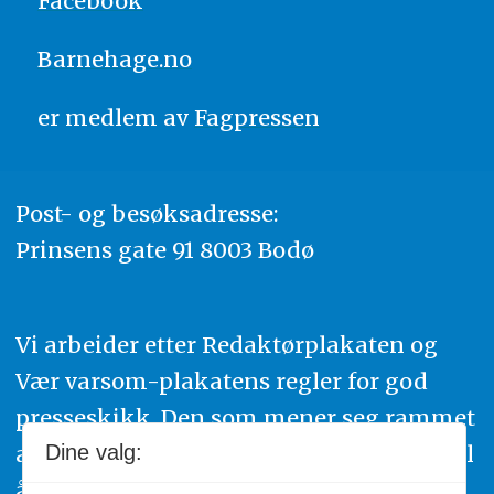
Facebook
Barnehage.no
er medlem av
Fagpressen
Post- og besøksadresse:
Prinsens gate 91 8003 Bodø
Vi arbeider etter Redaktørplakaten og
Vær varsom-plakatens regler for god
presseskikk. Den som mener seg rammet
Dine valg:
av urettmessig publisering, oppfordres til
å ta kontakt med redaksjonen. Du kan