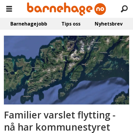
Barnehagejobb
Tips oss
Nyhetsbrev
Emne:
lofoten
Familier varslet flytting -
nå har kommunestyret