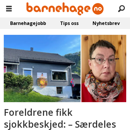
Barnehagejobb
Tips oss
Nyhetsbrev
Emne:
kommunale
tilskudd
Foreldrene fikk
sjokkbeskjed: ­– Særdeles