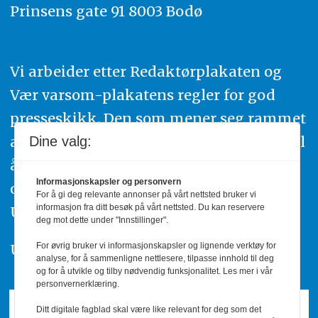
Prinsens gate 91 8003 Bodø
Vi arbeider etter Redaktørplakaten og
Vær varsom-plakatens regler for god
presseskikk. Den som mener seg rammet
av urettmessig publisering, oppfordres til
Dine valg:
å ta kontakt med redaksjonen. Du kan
Informasjonskapsler og personvern
også klage inn saker til Pressens Faglige
For å gi deg relevante annonser på vårt nettsted bruker vi
informasjon fra ditt besøk på vårt nettsted. Du kan reservere
Utvalg,
www.pfu.no
.
deg mot dette under "Innstillinger".
For øvrig bruker vi informasjonskapsler og lignende verktøy for
Utgiver: PBL
analyse, for å sammenligne nettlesere, tilpasse innhold til deg
og for å utvikle og tilby nødvendig funksjonalitet. Les mer i vår
personvernerklæring.
Ditt digitale fagblad skal være like relevant for deg som det