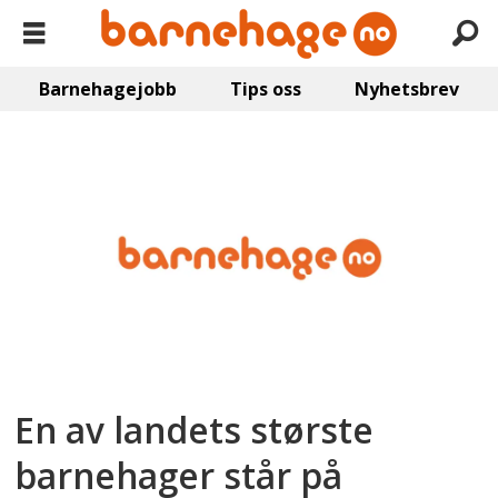
Barnehagejobb
Tips oss
Nyhetsbrev
Emne:
bygg
og
arkitektur
En av landets største
barnehager står på