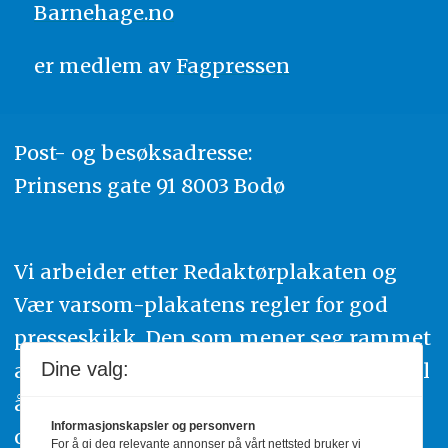
Barnehage.no
er medlem av
Fagpressen
Post- og besøksadresse:
Prinsens gate 91 8003 Bodø
Vi arbeider etter Redaktørplakaten og
Vær varsom-plakatens regler for god
presseskikk. Den som mener seg rammet
Dine valg:
av urettmessig publisering, oppfordres til
å ta kontakt med redaksjonen. Du kan
Informasjonskapsler og personvern
også klage inn saker til Pressens Faglige
For å gi deg relevante annonser på vårt nettsted bruker vi