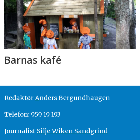
Barnas kafé
Redaktør
A
nders Bergundhaugen
Telefon: 959 19 193
Journalist
Silje Wiken Sandgrind