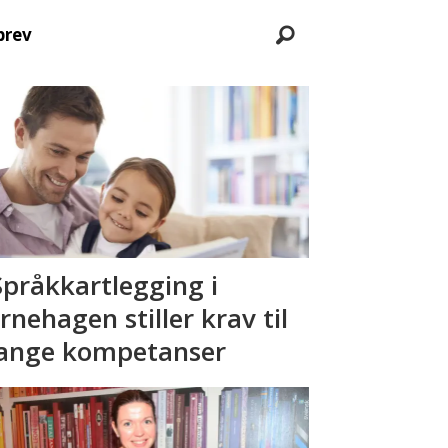
brev
Språkkartlegging i
rnehagen stiller krav til
nge kompetanser