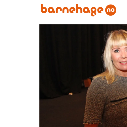
Emne:
barnehageforum