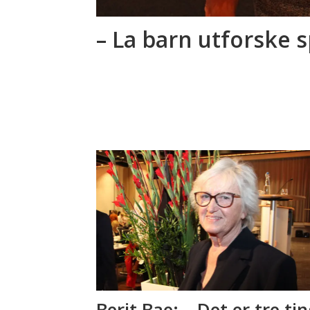
– La barn utforske 
Berit Bae: – Det er tre ti