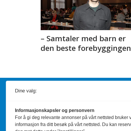
– Samtaler med barn er
den beste forebygginge
Redaktør
A
nders Bergundhaugen
Dine valg:
Telefon: 959 19 193
Informasjonskapsler og personvern
Journalist
Silje Wiken Sandgrind
For å gi deg relevante annonser på vårt nettsted bruker v
informasjon fra ditt besøk på vårt nettsted. Du kan reser
Telefon: 755 53 856