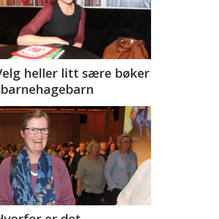
Velg heller litt sære bøker
l barnehagebarn
Hvorfor er det