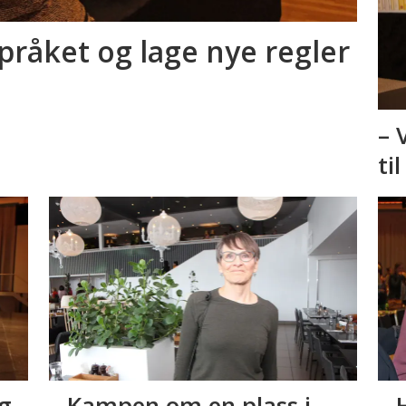
språket og lage nye regler
– 
ti
ng
– Kampen om en plass i
– 