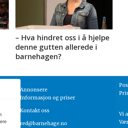
– Hva hindret oss i å hjelpe
n
denne gutten allerede i
barnehagen?
Pos
Annonsere
Pri
Informasjon og priser
Kontakt oss
Vi 
i
Vær
vere
red@barnehage.no