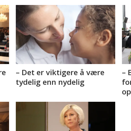
re
– Det er viktigere å være
– 
tydelig enn nydelig
fo
op