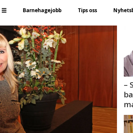
Barnehagejobb
Tips oss
Nyhets
– 
ba
ma