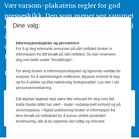
Vær varsom-plakatens regler for god
presseskikk. Den som mener seg rammet
av urettmessig publisering, oppfordres til
Dine valg:
å ta kontakt med redaksjonen. Du kan
Informasjonskapsler og personvern
også klage inn saker til Pressens Faglige
For å gi deg relevante annonser på vårt nettsted bruker vi
informasjon fra ditt besøk på vårt nettsted. Du kan reservere
Utvalg,
www.pfu.no
.
deg mot dette under "Innstillinger".
For øvrig bruker vi informasjonskapsler og lignende verktøy for
Utgiver: PBL
analyse, for å sammenligne nettlesere, tilpasse innhold til deg
og for å utvikle og tilby nødvendig funksjonalitet. Les mer i vår
personvernerklæring.
Ditt digitale fagblad skal være like relevant for deg som det
trykte bladet alltid har vært – bade i redaksjonelt innhold og på
annonseplass. I digital publisering bruker vi informasjon fra
dine besøk på nettstedet for å kunne utvikle produktet
kontinuerlig, slik at du opplever det nyttig og relevant.