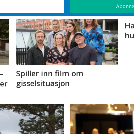
Ha
hu
Spiller inn film om
–
gisselsituasjon
 er