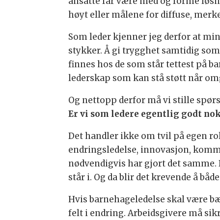
ansatte får være med og forme løsni
høyt eller målene for diffuse, merke
Som leder kjenner jeg derfor at min 
stykker. Å gi trygghet samtidig som
finnes hos de som står tettest på b
lederskap som kan stå støtt når om
Og nettopp derfor må vi stille spørs
Er vi som ledere egentlig godt nok 
Det handler ikke om tvil på egen ro
endringsledelse, innovasjon, komm
nødvendigvis har gjort det samme. D
står i. Og da blir det krevende å båd
Hvis barnehageledelse skal være bæ
felt i endring. Arbeidsgivere må sik