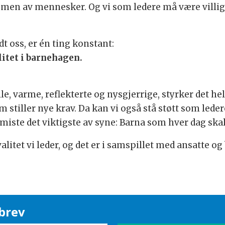
 men av mennesker. Og vi som ledere må være villige 
t oss, er én ting konstant:
itet i barnehagen.
elle, varme, reflekterte og nysgjerrige, styrker det 
stiller nye krav. Da kan vi også stå støtt som lede
iste det viktigste av syne: Barna som hver dag skal 
litet vi leder, og det er i samspillet med ansatte og 
brev