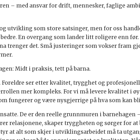
en – med ansvar for drift, mennesker, faglige ambi
g utvikling som store satsinger, men for oss hand
edre. En overgang som lander litt roligere enn før. 
rna trenger det. Små justeringer som vokser fram g
rmer.
agen: Midt i praksis, tett på barna.
reldre ser etter kvalitet, trygghet og profesjonell 
errollen mer kompleks. For vi må levere kvalitet i ø
som fungerer og være nysgjerrige på hva som kan bli
nsatte. De er den reelle grunnmuren i barnehagen – 
rer relasjonene, skaper tryggheten og sørger for at 
etyr at alt som skjer i utviklingsarbeidet må ta utga