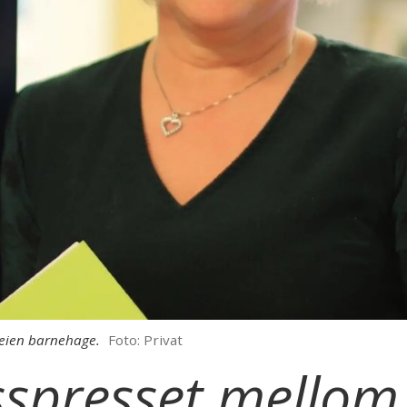
lveien barnehage.
Foto: Privat
ysspresset mello