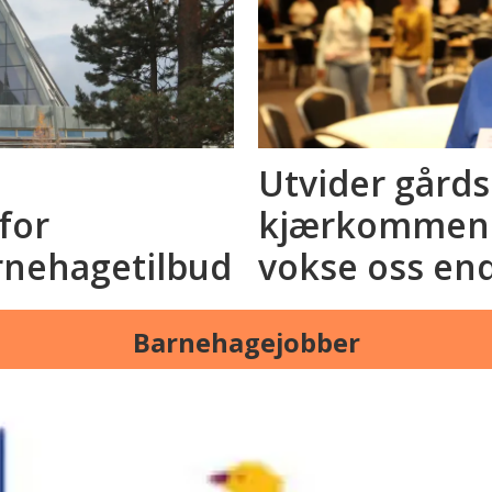
Utvider gård
for
kjærkommen a
rnehagetilbud
vokse oss en
Barnehagejobber