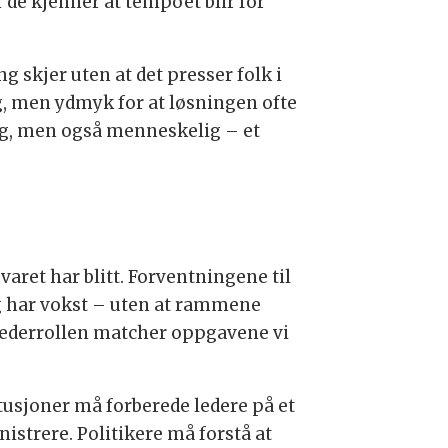
 de kjenner at tempoet blir for
g skjer uten at det presser folk i
g, men ydmyk for at løsningen ofte
lig, men også menneskelig – et
aret har blitt. Forventningene til
g har vokst – uten at rammene
t lederrollen matcher oppgavene vi
tusjoner må forberede ledere på et
istrere. Politikere må forstå at