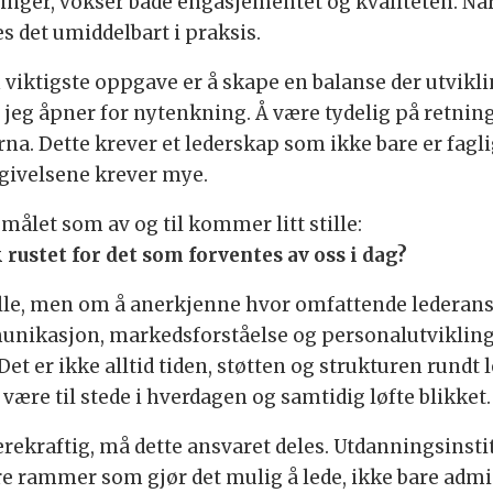
nger, vokser både engasjementet og kvaliteten. Når
s det umiddelbart i praksis.
viktigste oppgave er å skape en balanse der utviklin
 jeg åpner for nytenkning. Å være tydelig på retnin
arna. Dette krever et lederskap som ikke bare er fag
givelsene krever mye.
målet som av og til kommer litt stille:
rustet for det som forventes av oss i dag?
lle, men om å anerkjenne hvor omfattende lederansv
unikasjon, markedsforståelse og personalutviklin
et er ikke alltid tiden, støtten og strukturen rund
e være til stede i hverdagen og samtidig løfte blikket.
rekraftig, må dette ansvaret deles. Utdanningsinsti
re rammer som gjør det mulig å lede, ikke bare admin