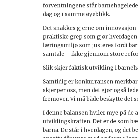
forventningene står barnehageleder
dag og i samme øyeblikk.
Det snakkes gjerne om innovasjon o
praktiske grep som gjør hverdagen b
læringsmiljø som justeres fordi ba
samtale – ikke gjennom store refo
Slik skjer faktisk utvikling i barneh
Samtidig er konkurransen merkbar. Fo
skjerper oss, men det gjør også led
fremover. Vi må både beskytte det 
I denne balansen hviler mye på de a
utviklingskraften. Det er de som bæ
barna. De står i hverdagen, og det b