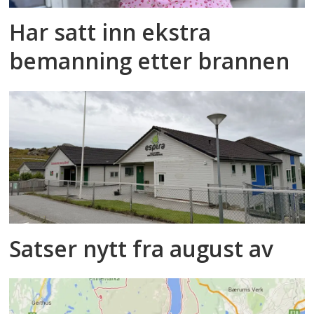
Har satt inn ekstra
bemanning etter brannen
Satser nytt fra august av