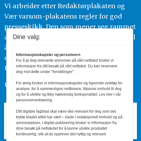
Vi arbeider etter Redaktørplakaten og
Vær varsom-plakatens regler for god
presseskikk. Den som mener seg rammet
av urettmessig publisering, oppfordres til
Dine valg:
å ta kontakt med redaksjonen. Du kan
Informasjonskapsler og personvern
også klage inn saker til Pressens Faglige
For å gi deg relevante annonser på vårt nettsted bruker vi
informasjon fra ditt besøk på vårt nettsted. Du kan reservere
Utvalg,
www.pfu.no
.
deg mot dette under "Innstillinger".
For øvrig bruker vi informasjonskapsler og lignende verktøy for
Utgiver: PBL
analyse, for å sammenligne nettlesere, tilpasse innhold til deg
og for å utvikle og tilby nødvendig funksjonalitet. Les mer i vår
personvernerklæring.
Ditt digitale fagblad skal være like relevant for deg som det
trykte bladet alltid har vært – bade i redaksjonelt innhold og på
annonseplass. I digital publisering bruker vi informasjon fra
dine besøk på nettstedet for å kunne utvikle produktet
kontinuerlig, slik at du opplever det nyttig og relevant.