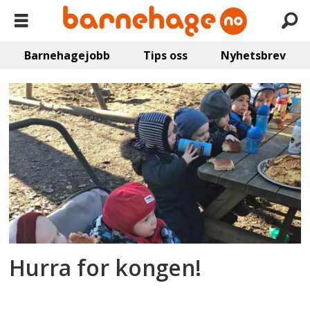
Barnehagejobb
Tips oss
Nyhetsbrev
Emne:
slangsvold
barnehage
Hurra for kongen!