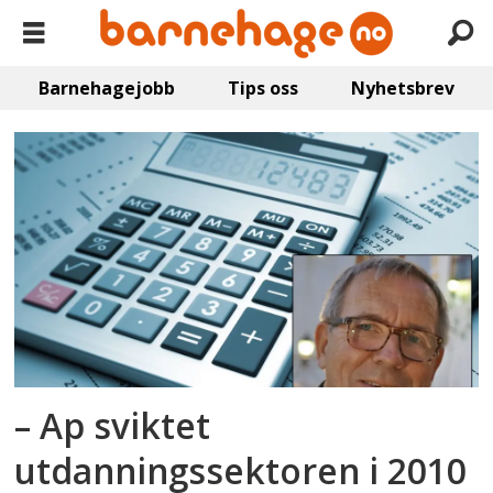
Barnehagejobb
Tips oss
Nyhetsbrev
Emne:
grenland
barnehagedrift
– Ap sviktet
utdanningssektoren i 2010