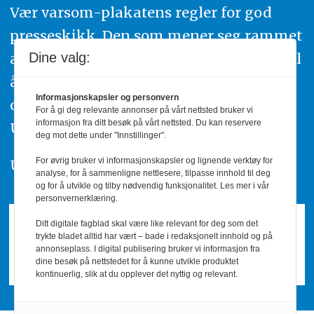
Vær varsom-plakatens regler for god
presseskikk. Den som mener seg rammet
av urettmessig publisering, oppfordres til
Dine valg:
å ta kontakt med redaksjonen. Du kan
Informasjonskapsler og personvern
også klage inn saker til Pressens Faglige
For å gi deg relevante annonser på vårt nettsted bruker vi
informasjon fra ditt besøk på vårt nettsted. Du kan reservere
Utvalg,
www.pfu.no
.
deg mot dette under "Innstillinger".
For øvrig bruker vi informasjonskapsler og lignende verktøy for
Utgiver: PBL
analyse, for å sammenligne nettlesere, tilpasse innhold til deg
og for å utvikle og tilby nødvendig funksjonalitet. Les mer i vår
personvernerklæring.
Ditt digitale fagblad skal være like relevant for deg som det
trykte bladet alltid har vært – bade i redaksjonelt innhold og på
annonseplass. I digital publisering bruker vi informasjon fra
dine besøk på nettstedet for å kunne utvikle produktet
kontinuerlig, slik at du opplever det nyttig og relevant.