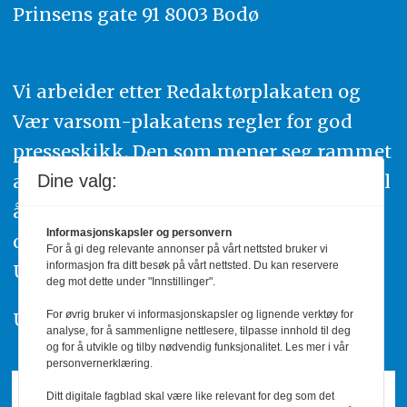
Prinsens gate 91 8003 Bodø
Vi arbeider etter Redaktørplakaten og
Vær varsom-plakatens regler for god
presseskikk. Den som mener seg rammet
av urettmessig publisering, oppfordres til
Dine valg:
å ta kontakt med redaksjonen. Du kan
Informasjonskapsler og personvern
også klage inn saker til Pressens Faglige
For å gi deg relevante annonser på vårt nettsted bruker vi
informasjon fra ditt besøk på vårt nettsted. Du kan reservere
Utvalg,
www.pfu.no
.
deg mot dette under "Innstillinger".
For øvrig bruker vi informasjonskapsler og lignende verktøy for
Utgiver: PBL
analyse, for å sammenligne nettlesere, tilpasse innhold til deg
og for å utvikle og tilby nødvendig funksjonalitet. Les mer i vår
personvernerklæring.
Ditt digitale fagblad skal være like relevant for deg som det