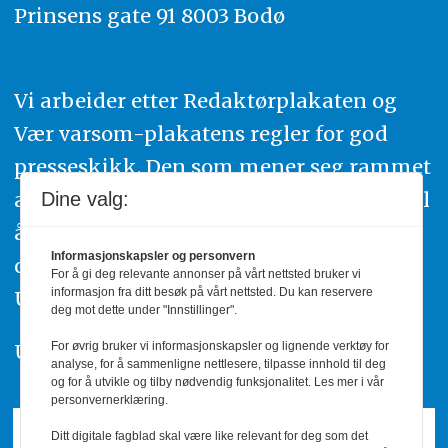
Prinsens gate 91 8003 Bodø
Vi arbeider etter Redaktørplakaten og
Vær varsom-plakatens regler for god
presseskikk. Den som mener seg rammet
av urettmessig publisering, oppfordres til
Dine valg:
å ta kontakt med redaksjonen. Du kan
Informasjonskapsler og personvern
også klage inn saker til Pressens Faglige
For å gi deg relevante annonser på vårt nettsted bruker vi
informasjon fra ditt besøk på vårt nettsted. Du kan reservere
Utvalg,
www.pfu.no
.
deg mot dette under "Innstillinger".
For øvrig bruker vi informasjonskapsler og lignende verktøy for
Utgiver: PBL
analyse, for å sammenligne nettlesere, tilpasse innhold til deg
og for å utvikle og tilby nødvendig funksjonalitet. Les mer i vår
personvernerklæring.
Ditt digitale fagblad skal være like relevant for deg som det