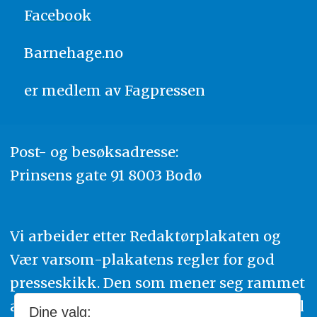
Facebook
Barnehage.no
er medlem av
Fagpressen
Post- og besøksadresse:
Prinsens gate 91 8003 Bodø
Vi arbeider etter Redaktørplakaten og
Vær varsom-plakatens regler for god
presseskikk. Den som mener seg rammet
av urettmessig publisering, oppfordres til
Dine valg: