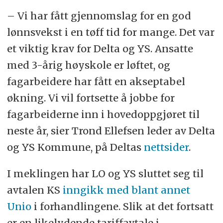
– Vi har fått gjennomslag for en god
lønnsvekst i en tøff tid for mange. Det var
et viktig krav for Delta og YS. Ansatte
med 3-årig høyskole er løftet, og
fagarbeidere har fått en akseptabel
økning. Vi vil fortsette å jobbe for
fagarbeiderne inn i hovedoppgjøret til
neste år, sier Trond Ellefsen leder av Delta
og YS Kommune, på Deltas
nettsider
.
I meklingen har LO og YS sluttet seg til
avtalen KS
inngikk med blant annet
Unio
i forhandlingene. Slik at det fortsatt
er en likelydende tariffavtale i