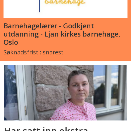
Barnehagelærer - Godkjent
utdanning - Ljan kirkes barnehage,
Oslo
Søknadsfrist : snarest
Har satt inn ekstra