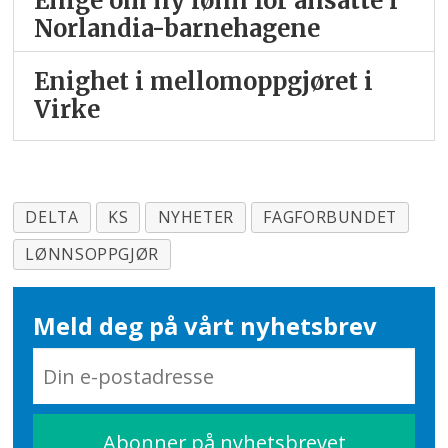
Enige om ny lønn for ansatte i
Norlandia-barnehagene
Enighet i mellomoppgjøret i
Virke
DELTA
KS
NYHETER
FAGFORBUNDET
LØNNSOPPGJØR
Meld deg på vårt nyhetsbrev