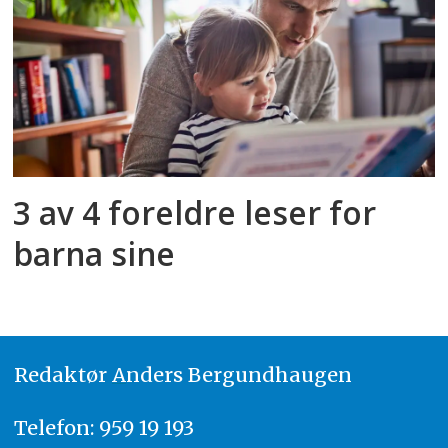
3 av 4 foreldre leser for
barna sine
Redaktør
A
nders Bergundhaugen
Telefon: 959 19 193