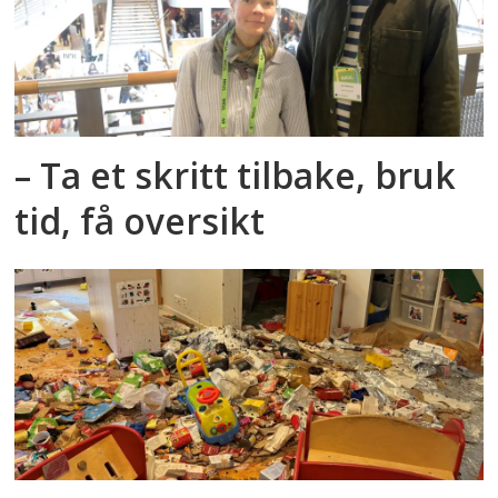
– Ta et skritt tilbake, bruk
tid, få oversikt