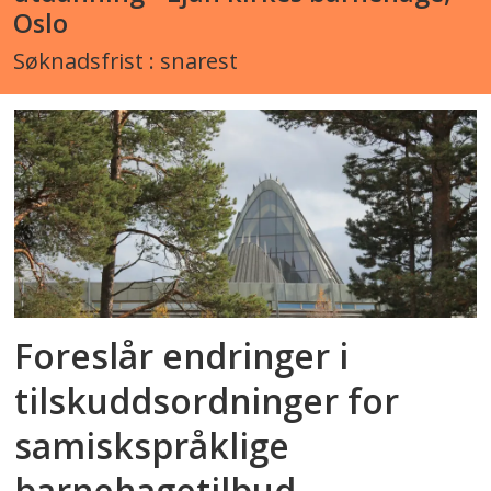
Oslo
Søknadsfrist : snarest
Foreslår endringer i
tilskuddsordninger for
samiskspråklige
barnehagetilbud