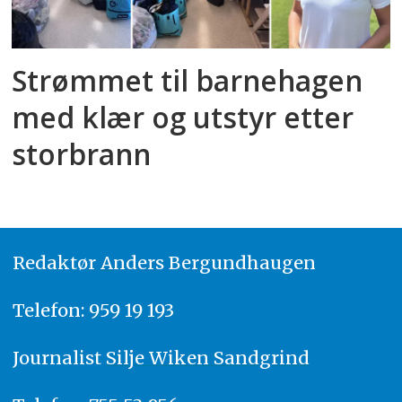
Strømmet til barnehagen
med klær og utstyr etter
storbrann
Redaktør
A
nders Bergundhaugen
Telefon: 959 19 193
Journalist
Silje Wiken Sandgrind