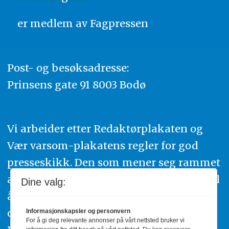
er medlem av
Fagpressen
Post- og besøksadresse:
Prinsens gate 91 8003 Bodø
Vi arbeider etter Redaktørplakaten og
Vær varsom-plakatens regler for god
presseskikk. Den som mener seg rammet
av urettmessig publisering, oppfordres til
Dine valg:
å ta kontakt med redaksjonen. Du kan
også klage inn saker til Pressens Faglige
Informasjonskapsler og personvern
For å gi deg relevante annonser på vårt nettsted bruker vi