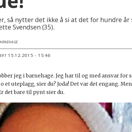
ue!
 så nytter det ikke å si at det for hundre år 
ette Svendsen (35).
BARNEHAGE
15.12.2015 - 15:46
TERT
 jobber jeg i barnehage. Jeg har til og med ansvar for
 jo et uteplagg, sier du? Joda! Det var det engang. Me
r det bare til pynt sier du.