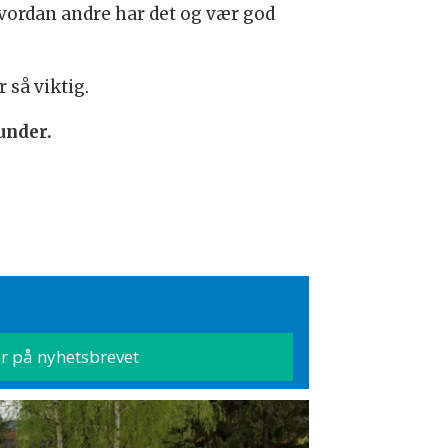
hvordan andre har det og vær god
 så viktig.
under.