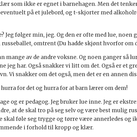
klær som ikke er egnet i barnehagen. Men det tenker 
ventuelt på et julebord, og t-skjorter med alkoholr
? Jeg følger min, jeg. Og den er ofte med lue, noen 
 russeballet, omtrent (Du hadde skjønt hvorfor om du
enn mange av de andre voksne. Og noen ganger så lure
ne jeg har. Også snakker vi litt om det. Også er et g
vn. Vi snakker om det også, men det er en annen dis
 hurra for det og hurra for at barn lærer om dem!
ehage og er pedagog. Jeg bruker lue inne. Jeg er ekstr
, at de skal tro på seg selv og være best mulig ruste
 skal føle seg trygge og tørre være annerledes og ik
mmende i forhold til kropp og klær.