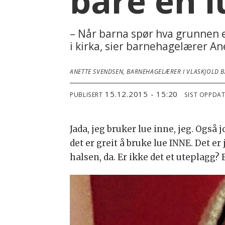
bare en l
– Når barna spør hva grunnen er,
i kirka, sier barnehagelærer An
ANETTE SVENDSEN, BARNEHAGELÆRER I VLASKJOLD 
15.12.2015 - 15:20
PUBLISERT
SIST OPPDA
Jada, jeg bruker lue inne, jeg. Også
det er greit å bruke lue INNE. Det er
halsen, da. Er ikke det et uteplagg? E