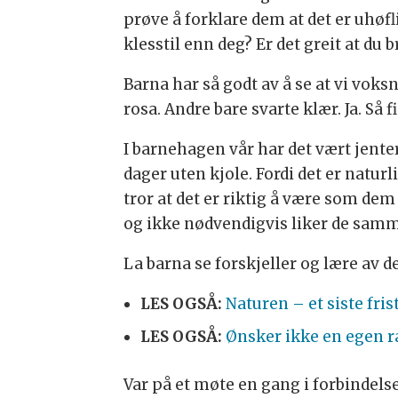
prøve å forklare dem at det er uhøfl
klesstil enn deg? Er det greit at du b
Barna har så godt av å se at vi voksn
rosa. Andre bare svarte klær. Ja. Så f
I barnehagen vår har det vært jent
dager uten kjole. Fordi det er naturl
tror at det er riktig å være som dem s
og ikke nødvendigvis liker de samme
La barna se forskjeller og lære av d
LES OGSÅ:
Naturen – et siste fris
LES OGSÅ:
Ønsker ikke en egen 
Var på et møte en gang i forbindel