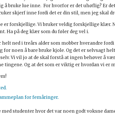
ig å bruke lue inne. For hvorfor er det uhøflig? Er d
ruker skjerf inne fordi det er din stil, men jeg skal d
e er forskjellige. Vi bruker veldig forskjellige klær
int. Ha på deg klær som du føler deg vel i.
er helt ned i treårs alder som mobber hverandre for
ig for noen å bare bruke kjole. Og det er selvsagt helt
elv. Vi vil jo at de skal forstå at ingen behøver å vær
 tingene. Og at det som er viktig er hvordan vi er 
em!
ted.
rammeplan for femåringer.
se med studenter hvor det var noen godt voksne da