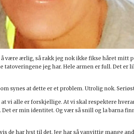
for å være ærlig, så rakk jeg nok ikke fikse håret mitt
le tatoveringene jeg har. Hele armen er full. Det er
som synes at dette er et problem. Utrolig nok. Seriøst
a at vi alle er forskjellige. At vi skal respektere hve
et er min identitet. Og vær så snill og la barna finn
is de har lyst til det. Jeg har så vanvittig mange an