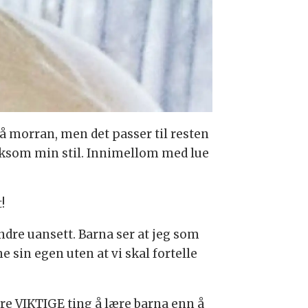
 på morran, men det passer til resten
 liksom min stil. Innimellom med lue
!
randre uansett. Barna ser at jeg som
e sin egen uten at vi skal fortelle
dre VIKTIGE ting å lære barna enn å